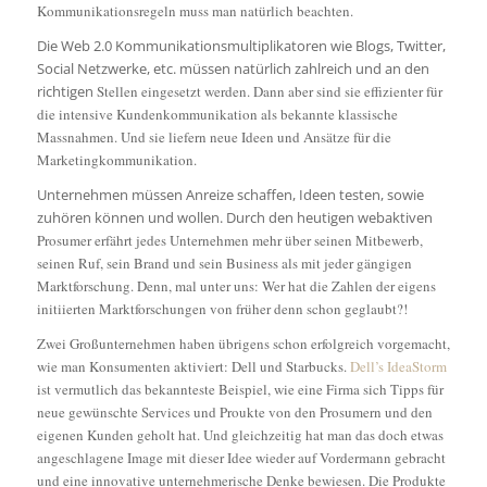
Kommunikationsregeln muss man
natürlich beachten.
Die Web 2.0 Kommunikationsmultiplikatoren wie Blogs, Twitter,
Social Netzwerke, etc. müssen natürlich zahlreich und an den
richtigen
Stellen eingesetzt werden. Dann aber sind sie effizienter für
die intensive Kundenkommunikation als bekannte klassische
Massnahmen.
Und sie liefern neue Ideen und Ansätze für die
Marketingkommunikation.
Unternehmen müssen Anreize schaffen, Ideen testen, sowie
zuhören können und wollen. Durch den heutigen webaktiven
Prosumer erfährt jedes Unternehmen mehr über seinen Mitbewerb,
seinen Ruf, sein Brand und sein Business als mit jeder gängigen
Marktforschung. Denn, mal unter uns: Wer
hat die Zahlen der eigens
initiierten Marktforschungen von früher denn schon geglaubt?!
Zwei Großunternehmen haben übrigens schon erfolgreich vorgemacht,
wie man Konsumenten aktiviert: Dell und Starbucks.
Dell’s IdeaStorm
ist vermutlich das bekannteste Beispiel, wie eine Firma sich Tipps für
neue gewünschte Services und Proukte
von den Prosumern und den
eigenen Kunden geholt hat. Und gleichzeitig hat man das doch etwas
angeschlagene Image mit dieser Idee wieder auf Vordermann gebracht
und eine innovative unternehmerische Denke bewiesen. Die Produkte