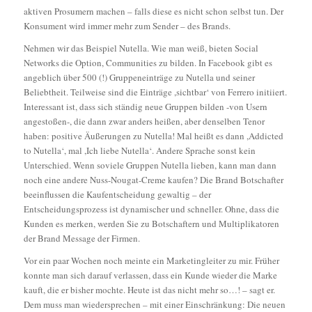
aktiven Prosumern machen – falls diese es nicht schon selbst tun. Der
Konsument wird immer mehr zum Sender – des Brands.
Nehmen wir das Beispiel Nutella
. Wie man weiß, bieten Social
Networks die Option, Communities zu bilden. In Facebook gibt es
angeblich über 500 (!) Gruppeneinträge zu
Nutella und seiner
Beliebtheit. Teilweise sind die Einträge ,sichtbar‘ von Ferrero initiiert.
Interessant ist, dass sich ständig neue Gruppen bilden -von Usern
angestoßen-, die
dann zwar anders heißen, aber denselben Tenor
haben: positive Äußerungen zu Nutella! Mal heißt es dann ,Addicted
to Nutella‘, mal ,Ich liebe Nutella‘. Andere Sprache sonst kein
Unterschied. Wenn soviele Gruppen Nutella lieben, kann man dann
noch eine andere Nuss-Nougat-Creme kaufen? Die Brand Botschafter
beeinflussen die
Kaufentscheidung gewaltig – der
Entscheidungsprozess ist dynamischer und schneller. Ohne, dass die
Kunden es merken, werden Sie zu Botschaftern und
Multiplikatoren
der Brand Message der Firmen.
Vor ein paar Wochen noch meinte ein Marketingleiter zu mir. Früher
konnte man sich darauf verlassen, dass ein Kunde wieder die Marke
kauft, die er bisher
mochte. Heute ist das nicht mehr so…! – sagt er.
Dem muss man wiedersprechen – mit einer Einschränkung: Die neuen