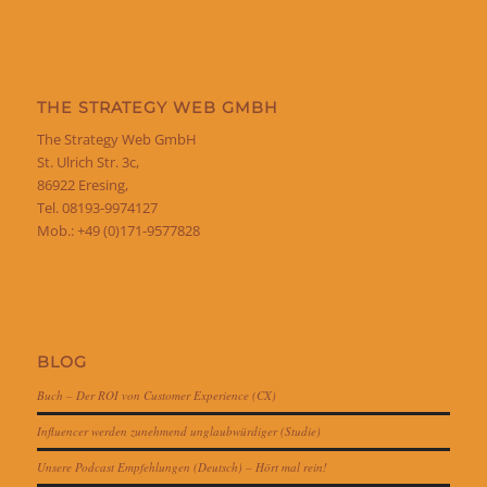
THE STRATEGY WEB GMBH
The Strategy Web GmbH
St. Ulrich Str. 3c,
86922 Eresing,
Tel. 08193-9974127
Mob.: +49 (0)171-9577828
BLOG
Buch – Der ROI von Customer Experience (CX)
Influencer werden zunehmend unglaubwürdiger (Studie)
Unsere Podcast Empfehlungen (Deutsch) – Hört mal rein!