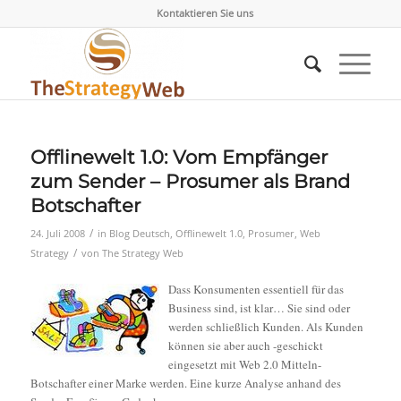
Kontaktieren Sie uns
Offlinewelt 1.0: Vom Empfänger
zum Sender – Prosumer als Brand
Botschafter
/
24. Juli 2008
in
Blog Deutsch
,
Offlinewelt 1.0
,
Prosumer
,
Web
/
Strategy
von
The Strategy Web
Dass Konsumenten essentiell für das
Business sind, ist klar… Sie sind oder
werden schließlich Kunden. Als Kunden
können sie aber auch -geschickt
eingesetzt mit Web 2.0 Mitteln-
Botschafter einer Marke werden. Eine kurze Analyse anhand des