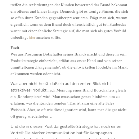
treffen die
Anforderungen der Kunden besser und das Brand bekommt
ein offenes und klares Image. Dennoch gibt es wenige Firmen, die sich
so offen ihren Kunden gegenüber
präsentieren. Frägt man sich, warum
eigentlich, wenn es dem Brand doch offensichtlich gut tut. Starbucks
wartet mit einer ähnliche Strategie auf, die man
sich als gutes Vorbild
unbedingt
hier
ansehen sollte.
Fazit
Wer aus Prosumern Botschafter seines Brands macht und diese in sein
Produtkstrategie einbezieht, erfährt aus erster Hand und von seiner
unmittelbaren
‚Fangemeinde‘, ob die entwickelten Produkte im Markt
ankommen werden oder nicht.
Was aber nicht heißt, daß ein auf den ersten Blick nicht
attraktives Produkt
nach Meinung eines Brand Botschafters gleich
ein ,Rohrkrepierer‘ wird. Man muss schon genau hinhören, um zu
erfahren, was die Kunden ,senden‘. Das ist zwar eine alte
Sales
Weisheit. Aber, so oft wie diese ignoriert wird, kann man die gar nicht
oft genug wiederholen…
Und die in diesem Post dargestellte Strategie hat noch einen
Vorteil: Die Markenkommunikation hat für Kampagnen