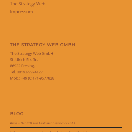
The Strategy Web
Impressum
THE STRATEGY WEB GMBH
The Strategy Web GmbH
St. Ulrich Str. 3c,
86922 Eresing,
Tel. 08193-9974127
Mob.: +49 (0)171-9577828
BLOG
Buch – Der ROI von Customer Experience (CX)