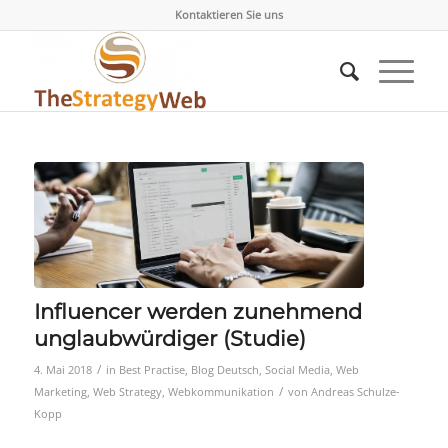
Kontaktieren Sie uns
Influencer werden zunehmend
unglaubwürdiger (Studie)
/
4. Mai 2018
in
Best Practise
,
Blog Deutsch
,
Social Media
,
Web
/
Marketing
,
Web Strategy
,
Webkommunikation
von
Andreas Schulze-
Kopp