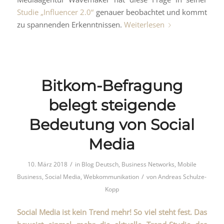
Studie „Influencer 2.0“
genauer beobachtet und kommt
zu spannenden Erkenntnissen.
Weiterlesen
Bitkom-Befragung
belegt steigende
Bedeutung von Social
Media
/
10. März 2018
in
Blog Deutsch
,
Business Networks
,
Mobile
/
Business
,
Social Media
,
Webkommunikation
von
Andreas Schulze-
Kopp
Social Media ist kein Trend mehr! So viel steht fest. Das