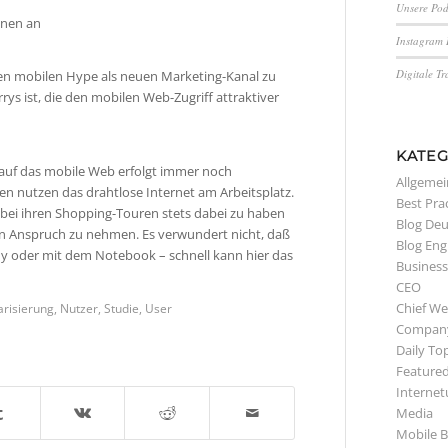
Unsere Pod
onen an
Instagram 
Digitale T
gen mobilen Hype als neuen Marketing-Kanal zu
rrys ist, die den mobilen Web-Zugriff attraktiver
KATE
f auf das mobile Web erfolgt immer noch
Allgemei
n nutzen das drahtlose Internet am Arbeitsplatz.
Best Pra
n bei ihren Shopping-Touren stets dabei zu haben
Blog Deu
 in Anspruch zu nehmen. Es verwundert nicht, daß
Blog Eng
y oder mit dem Notebook – schnell kann hier das
Busines
CEO
Chief We
risierung
,
Nutzer
,
Studie
,
User
Compan
Daily To
Featured
Internet
Media
Mobile B