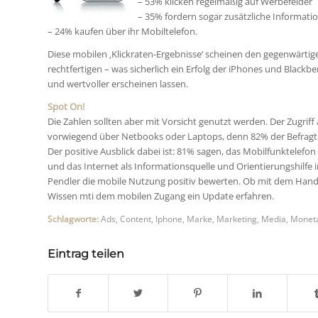
– 53% klicken regelmäßig auf Werbefelder
– 35% fordern sogar zusätzliche Informati
– 24% kaufen über ihr Mobiltelefon.
Diese mobilen ‚Klickraten-Ergebnisse‘ scheinen den gegenwärti
rechtfertigen – was sicherlich ein Erfolg der iPhones und Blackbe
und wertvoller erscheinen lassen.
Spot On!
Die Zahlen sollten aber mit Vorsicht genutzt werden. Der Zugrif
vorwiegend über Netbooks oder Laptops, denn 82% der Befragte
Der positive Ausblick dabei ist: 81% sagen, das Mobilfunktelefo
und das Internet als Informationsquelle und Orientierungshilfe
Pendler die mobile Nutzung positiv bewerten. Ob mit dem Hand
Wissen mti dem mobilen Zugang ein Update erfahren.
Schlagworte:
Ads
,
Content
,
Iphone
,
Marke
,
Marketing
,
Media
,
Moneta
Eintrag teilen