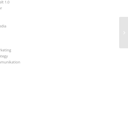
lt 1.0
r
edia
Wi
Ba
keting
ategy
munikation