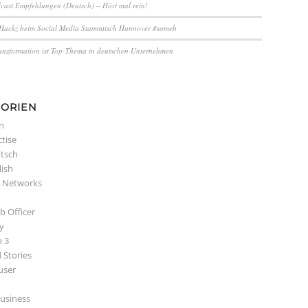
cast Empfehlungen (Deutsch) – Hört mal rein!
Hackz beim Social Media Stammtisch Hannover #someh
ransformation ist Top-Thema in deutschen Unternehmen
GORIEN
n
ctise
tsch
lish
s Networks
b Officer
y
p 3
 Stories
user
usiness