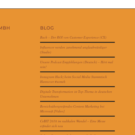
GMBH
BLOG
Buch – Der ROI von Customer Experience (CX)
Influencer werden zunehmend unglaubwürdiger
(Studie)
Unsere Podcast Empfehlungen (Deutsch) – Hört mal
rein!
Instagram Hackz beim Social Media Stammtisch
Hannover #someh
Digitale Transformation ist Top-Thema in deutschen
Unternehmen
Bereichsübergreifendes Content Marketing bei
Microsoft [Video]
CeBIT 2018 im radikalen Wandel – Eine Messe
erfindet sich neu