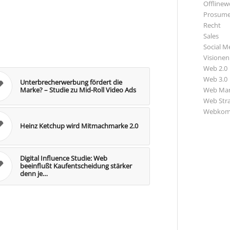
Offlinewe
Prosume
Recht
Sales
Social M
Visionen
Web 2.0
Web 3.0
Unterbrecherwerbung fördert die
Web Mar
Marke? – Studie zu Mid-Roll Video Ads
Web Str
Webkom
Heinz Ketchup wird Mitmachmarke 2.0
Digital Influence Studie: Web
beeinflußt Kaufentscheidung stärker
denn je…