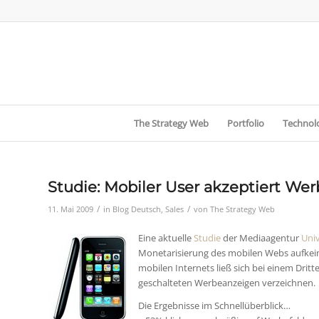
The Strategy Web
Portfolio
Technolo
Studie: Mobiler User akzeptiert We
/
/
11. Mai 2009
in
Blog Deutsch
,
Sales
von
The Strategy Web
Eine aktuelle
Studie
der Mediaagentur
Uni
Monetarisierung des mobilen Webs aufkei
mobilen Internets ließ sich bei einem Dritt
geschalteten Werbeanzeigen verzeichnen.
Die Ergebnisse im Schnellüberblick…