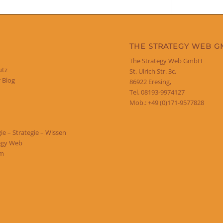
THE STRATEGY WEB 
The Strategy Web GmbH
utz
St. Ulrich Str. 3c,
 Blog
86922 Eresing,
Tel. 08193-9974127
Mob.: +49 (0)171-9577828
e – Strategie – Wissen
egy Web
um