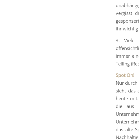
unabhängi
vergisst 
gesponsert
ihr wichtig 
3. Viele
offensicht
immer eine
Telling (R
Spot On!
Nur durch 
sieht das 
heute mit…
die aus G
Unterneh
Unternehme
das alte S
Nachhaltig