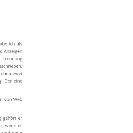
abe ich als
nd Anzeigen
e Trennung
eschrieben.
h eben zwei
g. Der eine
en von Web
g gehört er
ar, wenn es
gt und dann