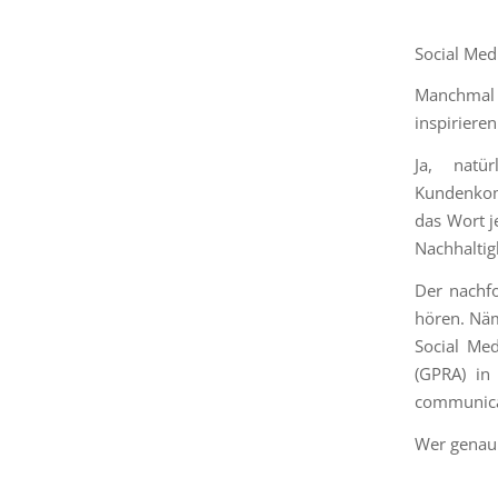
Social Med
Manchmal
inspiriere
Ja, nat
Kundenkomm
das Wort je
Nachhaltig
Der nachfo
hören. Näm
Social Med
(GPRA) in
communica
Wer genau 