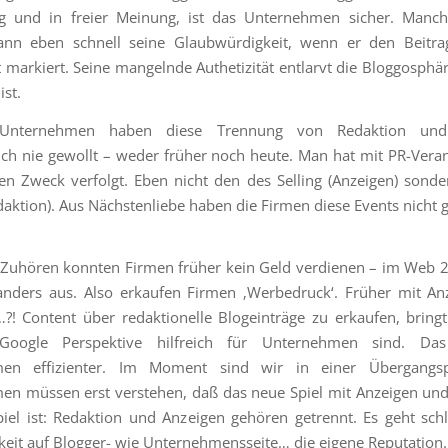
g und in freier Meinung, ist das Unternehmen sicher. Manch
dann eben schnell seine Glaubwürdigkeit, wenn er den Beitrag
 markiert. Seine mangelnde Authetizität entlarvt die Bloggosphä
ist.
 Unternehmen haben diese Trennung von Redaktion und
lich nie gewollt – weder früher noch heute. Man hat mit PR-Vera
n Zweck verfolgt. Eben nicht den des Selling (Anzeigen) sond
edaktion). Aus Nächstenliebe haben die Firmen diese Events nicht
Zuhören konnten Firmen früher kein Geld verdienen – im Web 2.
anders aus. Also erkaufen Firmen ‚Werbedruck‘. Früher mit A
?! Content über redaktionelle Blogeinträge zu erkaufen, bringt
oogle Perspektive hilfreich für Unternehmen sind. Das
men effizienter. Im Moment sind wir in einer Übergangs
n müssen erst verstehen, daß das neue Spiel mit Anzeigen un
piel ist: Redaktion und Anzeigen gehören getrennt. Es geht sch
keit auf Blogger- wie Unternehmensseite… die eigene Reputation.