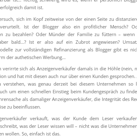
rfolgreich damit ist.
Versuch, sich im Kopf zeitweise von der einen Seite zu distanzier
 verurteilt. Ist der Blogger also ein profitlicher Mensch? O
n zu bezahlen? Oder Münder der Familie zu füttern – wenn ni
t aber bald…? Ist er also auf ein Zubrot angewiesen? Umsat
delle zur vollständigen Refinanzierung als Blogger gibt es nich
orm der authetischen Werbung…
verirrte sich als Anzeigenverkäufer damals in die Höhle (nein, ni
ion und hat mit diesen auch nur über einen Kunden gesprochen
 verstehen, was genau derzeit bei diesem Unternehmen so lo
 auch um einen schnellen Einstieg beim Kundengespräch zu finde
hrensache als damaliger Anzeigenverkäufer, die Integrität des Re
ise zu beeinflussen.
genverkäufer verkauft, was der Kunde dem Leser verkaufen
schreibt, was der Leser wissen will – nicht was die Unternehme
n wollen. So, einfach ist das.