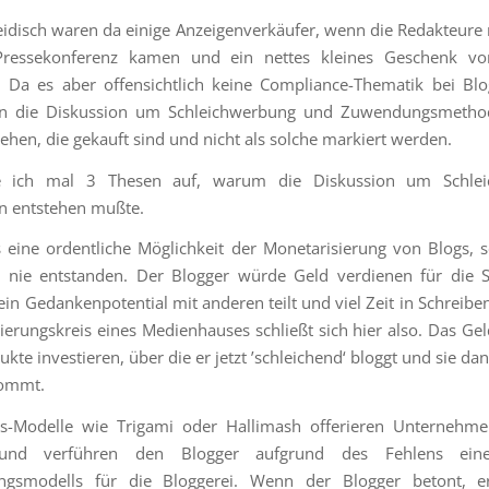
idisch waren da einige Anzeigenverkäufer, wenn die Redakteure
ressekonferenz kamen und ein nettes kleines Geschenk 
. Da es aber offensichtlich keine Compliance-Thematik bei Blo
un die Diskussion um Schleichwerbung und Zuwendungsmeth
tehen, die gekauft sind und nicht als solche markiert werden.
e ich mal 3 Thesen auf, warum die Diskussion um Schle
n entstehen mußte.
 eine ordentliche Möglichkeit der Monetarisierung von Blogs, 
n nie entstanden. Der Blogger würde Geld verdienen für die S
in Gedankenpotential mit anderen teilt und viel Zeit in Schreiben
ierungskreis eines Medienhauses schließt sich hier also. Das Ge
ukte investieren, über die er jetzt ’schleichend‘ bloggt und sie da
ommt.
ss-Modelle wie Trigami oder Hallimash offerieren Unternehme
 und verführen den Blogger aufgrund des Fehlens eine
ungsmodells für die Bloggerei. Wenn der Blogger betont, e