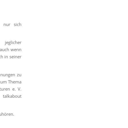
 nur sich
eglicher
, auch wenn
ch in seiner
einungen zu
n zum Thema
turen e. V.
 talkabout
uhören.