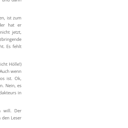
en, ist zum
der hat er
cht jetzt,
zbringende
t. Es fehlt
cht Hölle!)
. Auch wenn
s ist. Ok,
n. Nein, es
dakteurs in
 will. Der
n den Leser