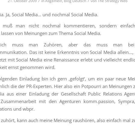
/
/
21. Oktober 2009
in
Allgemein
,
Blog Deutsch
von
The Strategy Web
ia. Ja, Social Media… und nochmal Social Media.
 muß man nicht nochmal kommentieren, sondern einfach
n lassen von Meinungen zum Thema Social Media.
ürlich muss man Zuhören, aber das muss man bei j
unikation. Das ist keine Erkenntnis von Social Media allein…
tzt mit Social Media eine Renaissance erlebt und vielleicht endli
keit ernst genommen wird.
lgenden Einladung bin ich gern ‚gefolgt‘, um ein paar neue M
lich die der PR-Experten. Hier also ein Potpourri an Meinunge
ia aus einer Einladung der Gesellschaft Public Relations Agen
 Zusammenarbeit mit den Agenturen komm.passion, Sympra,
tions und wbpr.
zuhört, kann auch meine Meinung raushören, also einfach mal z