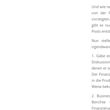
Und wie ne
von der P
vorzeigten
gibt es n
Posts ents
Nun stell
irgendwan
1. Gäbe es
Diskussio
denen er se
Der Finanz
in die Prod
Weise bek
2. Busine
Berichte
Finanzier