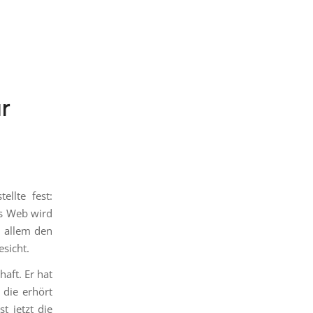
r
ellte fest:
as Web wird
 allem den
esicht.
aft. Er hat
 die erhört
t jetzt die