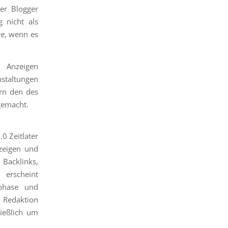
er Blogger
 nicht als
re, wenn es
 Anzeigen
nstaltungen
ern den des
 gemacht.
0 Zeitlater
nzeigen und
 Backlinks,
 erscheint
phase und
d Redaktion
ließlich um