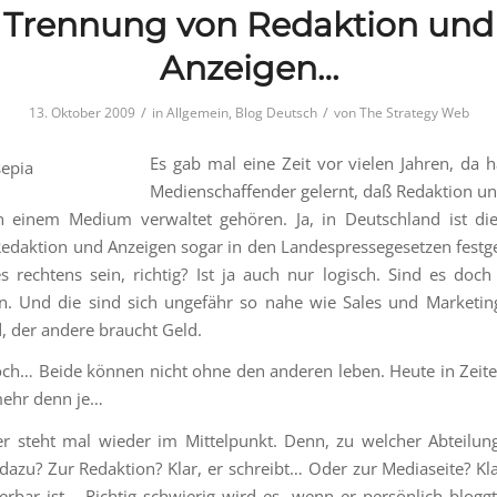
Trennung von Redaktion und
Anzeigen…
/
/
13. Oktober 2009
in
Allgemein
,
Blog Deutsch
von
The Strategy Web
Es gab mal eine Zeit vor vielen Jahren, da h
Medienschaffender gelernt, daß Redaktion u
in einem Medium verwaltet gehören. Ja, in Deutschland ist di
edaktion und Anzeigen sogar in den Landespressegesetzen festg
les rechtens sein, richtig? Ist ja auch nur logisch. Sind es doc
n. Und die sind sich ungefähr so nahe wie Sales und Marketin
d, der andere braucht Geld.
ch… Beide können nicht ohne den anderen leben. Heute in Zeit
mehr denn je…
r steht mal wieder im Mittelpunkt. Denn, zu welcher Abteilun
 dazu? Zur Redaktion? Klar, er schreibt… Oder zur Mediaseite? Kl
erbar ist… Richtig schwierig wird es, wenn er persönlich blog