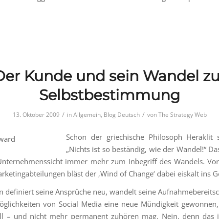
Der Kunde und sein Wandel zu
Selbstbestimmung
/
/
13. Oktober 2009
in
Allgemein
,
Blog Deutsch
von
The Strategy Web
Schon der griechische Philosoph Heraklit st
„Nichts ist so beständig, wie der Wandel!“ D
Unternehmenssicht immer mehr zum Inbegriff des Wandels. Vor
rketingabteilungen bläst der ‚Wind of Change‘ dabei eiskalt ins G
 definiert seine Ansprüche neu, wandelt seine Aufnahmebereitsch
glichkeiten von Social Media eine neue Mündigkeit gewonnen,
l – und nicht mehr permanent zuhören mag. Nein, denn das is