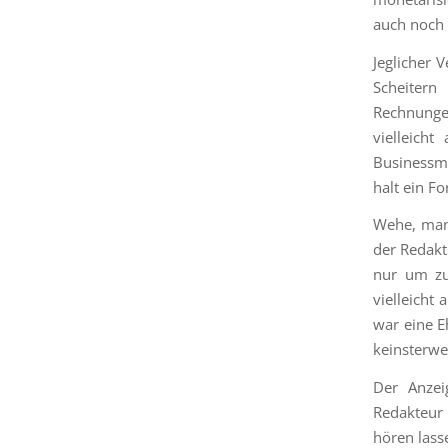
auch noch e
Jeglicher 
Scheitern
Rechnunge
vielleich
Businessmo
halt ein F
Wehe, man 
der Redakt
nur um zu
vielleicht
war eine E
keinsterwe
Der Anzei
Redakteur 
hören lasse