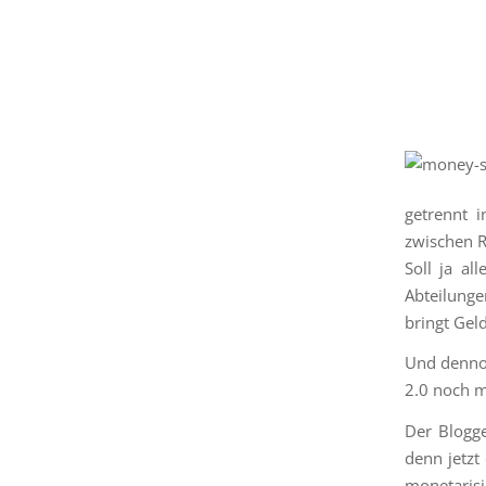
getrennt 
zwischen R
Soll ja al
Abteilunge
bringt Gel
Und denno
2.0 noch 
Der Blogge
denn jetzt
monetarisi