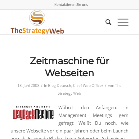
Kontaktieren Sie uns
Zeitmaschine für
Webseiten
/
/
18. Juni 2008
in
Blog Deutsch
,
Chief Web Officer
von
The
Strategy Web
Währet den Anfängen. In
Management Meetings gern
gefragt: Weißt Du noch, wie
unsere Webseite vor ein paar Jahren oder beim Launch
aussah. Fragende Blicke, keine Antworten, Schweigen…