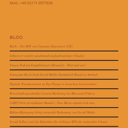
Mob.: +49 (0)171-9577828
BLOG
Buch – Der ROI von Customer Experience (CX)
Influencer werden zunehmend unglaubwürdiger (Studie)
Unsere Podcast Empfehlungen (Deutsch) – Hört mal rein!
Instagram Hackz beim Social Media Stammtisch Hannover #someh
Digitale Transformation ist Top-Thema in deutschen Unternehmen
Bereichsübergreifendes Content Marketing bei Microsoft [Video]
CeBIT 2018 im radikalen Wandel – Eine Messe erfindet sich neu
Bitkom-Befragung belegt steigende Bedeutung von Social Media
Social Selling und die Definition der richtigen KPIs für steigenden Umsatz