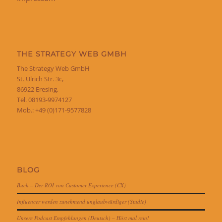
THE STRATEGY WEB GMBH
The Strategy Web GmbH
St. Ulrich Str. 3c,
86922 Eresing,
Tel. 08193-9974127
Mob.: +49 (0)171-9577828
BLOG
Buch – Der ROI von Customer Experience (CX)
Influencer werden zunehmend unglaubwürdiger (Studie)
Unsere Podcast Empfehlungen (Deutsch) – Hört mal rein!