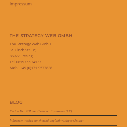
Impressum
THE STRATEGY WEB GMBH
The Strategy Web GmbH
St. Ulrich Str. 3c,
86922 Eresing,
Tel. 08193-9974127
Mob.: +49 (0)171-9577828
BLOG
Buch – Der ROI von Customer Experience (CX)
Influencer werden zunehmend unglaubwürdiger (Studie)