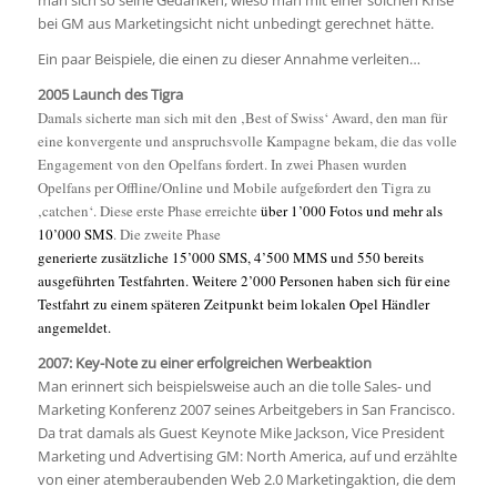
man sich so seine Gedanken, wieso man mit einer solchen Krise
bei GM aus Marketingsicht nicht unbedingt gerechnet hätte.
Ein paar Beispiele, die einen zu dieser Annahme verleiten…
2005 Launch des Tigra
Damals sicherte man sich mit den ‚Best of Swiss‘ Award, den man für
eine konvergente und anspruchsvolle Kampagne bekam, die das volle
Engagement von den Opelfans fordert. In zwei Phasen wurden
Opelfans per Offline/Online und Mobile aufgefordert den Tigra zu
‚catchen‘. Diese erste Phase erreichte
über 1’000 Fotos und mehr als
10’000 SMS
. Die zweite Phase
generierte zusätzliche 15’000 SMS, 4’500 MMS und 550 bereits
ausgeführten Testfahrten. Weitere 2’000 Personen haben sich für eine
Testfahrt zu einem späteren Zeitpunkt beim lokalen Opel Händler
angemeldet.
2007: Key-Note zu einer erfolgreichen Werbeaktion
Man erinnert sich beispielsweise auch an die tolle Sales- und
Marketing Konferenz 2007 seines Arbeitgebers in San Francisco.
Da trat damals als Guest Keynote Mike Jackson, Vice President
Marketing und Advertising GM: North America, auf und erzählte
von einer atemberaubenden Web 2.0 Marketingaktion, die dem