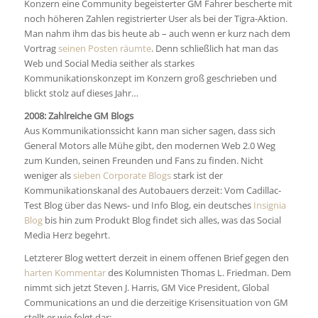
Konzern eine Community begeisterter GM Fahrer bescherte mit
noch höheren Zahlen registrierter User als bei der Tigra-Aktion.
Man nahm ihm das bis heute ab – auch wenn er kurz nach dem
Vortrag
seinen Posten räumte
. Denn schließlich hat man das
Web und Social Media seither als starkes
Kommunikationskonzept im Konzern groß geschrieben und
blickt stolz auf dieses Jahr…
2008: Zahlreiche GM Blogs
Aus Kommunikationssicht kann man sicher sagen, dass sich
General Motors alle Mühe gibt, den modernen Web 2.0 Weg
zum Kunden, seinen Freunden und Fans zu finden. Nicht
weniger als
sieben Corporate Blogs
stark ist der
Kommunikationskanal des Autobauers derzeit: Vom Cadillac-
Test Blog über das News- und Info Blog, ein deutsches
Insignia
Blog
bis hin zum Produkt Blog findet sich alles, was das Social
Media Herz begehrt.
Letzterer Blog wettert derzeit in einem offenen Brief gegen den
harten Kommentar
des Kolumnisten Thomas L. Friedman. Dem
nimmt sich jetzt Steven J. Harris, GM Vice President, Global
Communications an und die derzeitige Krisensituation von GM
stellt er wie folgt dar: