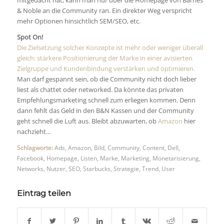
mitgedacht hat, kann man nur über die Homepage von Barnes
& Noble an die Community ran. Ein direkter Weg verspricht
mehr Optionen hinsichtlich SEM/SEO, etc.
Spot On!
Die Zielsetzung solcher Konzepte ist mehr oder weniger überall
gleich: stärkere Positionierung der Marke in einer avisierten
Zielgruppe und Kundenbindung verstärken und optimieren.
Man darf gespannt sein, ob die Community nicht doch lieber
liest als chattet oder networked. Da könnte das privaten
Empfehlungsmarketing schnell zum erliegen kommen. Denn
dann fehlt das Geld in den B&N Kassen und der Community
geht schnell die Luft aus. Bleibt abzuwarten, ob
Amazon
hier
nachzieht…
Schlagworte:
Ads
,
Amazon
,
Bild
,
Community
,
Content
,
Dell
,
Facebook
,
Homepage
,
Listen
,
Marke
,
Marketing
,
Monetarisierung
,
Networks
,
Nutzer
,
SEO
,
Starbucks
,
Strategie
,
Trend
,
User
Eintrag teilen