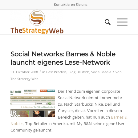
Kontaktieren Sie uns
Social Networks: Barnes & Noble
launcht eigenes Lese-Network
/
/
31. Oktober 2008
in
Best Practise
,
Blog Deutsch
,
Social Media
von
The Strategy Web
Der Trend zum eigenen Corporate
Social Network nimmt immer mehr
zu. Nach Starbucks, Nike, Dell und
Chrysler, die als Vorreiter in diesem
Bereich gelten, hat nun auch
Barnes &
Nobles
, Top-Retailer in Amerika, mit My B&N seine eigene User
Community gelauncht.