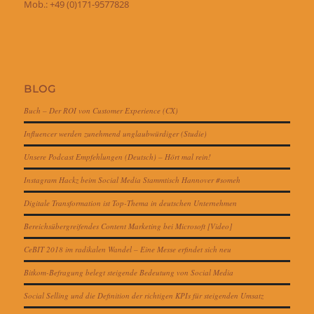
Mob.: +49 (0)171-9577828
BLOG
Buch – Der ROI von Customer Experience (CX)
Influencer werden zunehmend unglaubwürdiger (Studie)
Unsere Podcast Empfehlungen (Deutsch) – Hört mal rein!
Instagram Hackz beim Social Media Stammtisch Hannover #someh
Digitale Transformation ist Top-Thema in deutschen Unternehmen
Bereichsübergreifendes Content Marketing bei Microsoft [Video]
CeBIT 2018 im radikalen Wandel – Eine Messe erfindet sich neu
Bitkom-Befragung belegt steigende Bedeutung von Social Media
Social Selling und die Definition der richtigen KPIs für steigenden Umsatz