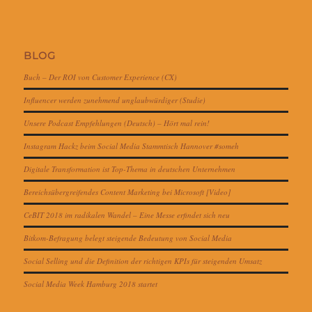
BLOG
Buch – Der ROI von Customer Experience (CX)
Influencer werden zunehmend unglaubwürdiger (Studie)
Unsere Podcast Empfehlungen (Deutsch) – Hört mal rein!
Instagram Hackz beim Social Media Stammtisch Hannover #someh
Digitale Transformation ist Top-Thema in deutschen Unternehmen
Bereichsübergreifendes Content Marketing bei Microsoft [Video]
CeBIT 2018 im radikalen Wandel – Eine Messe erfindet sich neu
Bitkom-Befragung belegt steigende Bedeutung von Social Media
Social Selling und die Definition der richtigen KPIs für steigenden Umsatz
Social Media Week Hamburg 2018 startet