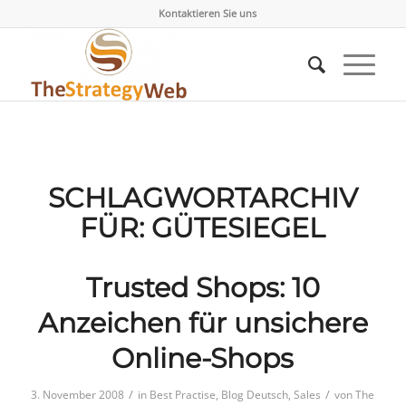
Kontaktieren Sie uns
SCHLAGWORTARCHIV
FÜR:
GÜTESIEGEL
Trusted Shops: 10
Anzeichen für unsichere
Online-Shops
/
/
3. November 2008
in
Best Practise
,
Blog Deutsch
,
Sales
von
The