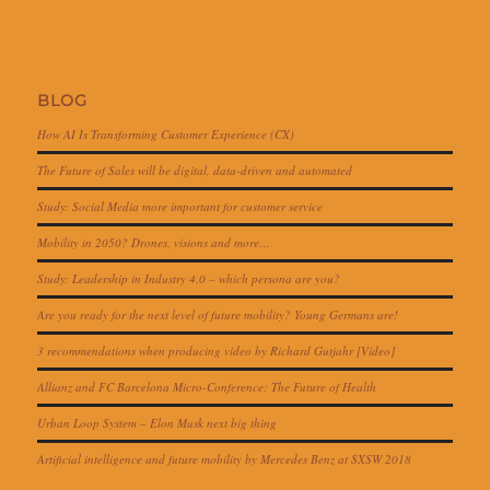
BLOG
How AI Is Transforming Customer Experience (CX)
The Future of Sales will be digital, data-driven and automated
Study: Social Media more important for customer service
Mobility in 2050? Drones, visions and more…
Study: Leadership in Industry 4.0 – which persona are you?
Are you ready for the next level of future mobility? Young Germans are!
3 recommendations when producing video by Richard Gutjahr [Video]
Allianz and FC Barcelona Micro-Conference: The Future of Health
Urban Loop System – Elon Musk next big thing
Artificial intelligence and future mobility by Mercedes Benz at SXSW 2018