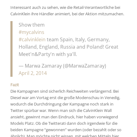
Interessant auch zu sehen, wie die Retail-Verantwortliche bei
CalvinKlein ihre Händler animiert, bei der Aktion mitzumachen.
Show them
#mycalvins
#calvinklein
team Spain, Italy, Germany,
Holland, England, Russia and Poland! Great
Meet'n&Party'n with ya'll.
— Marwa Zamaray (@MarwaZamaray)
April 2, 2014
Fazit
Die Kampagnen sind sicherlich Reichweiten verlängernd. Bei
Diesel war am Vortag erst die große Modenschau in Venedig,
wodurch die Durchdringung der Kampagne noch stark in
Twitter spürbar war. Wenn man sich die CalvinKlein Wall
ansieht, gewinnt man den Eindruck, hier haben vorwiegend
Models Platz. Ob die Twitterati dann doch irgendwie für die
beiden Kampagne “gewonnen” wurden (oder bezahlt oder so
ähnlich). Man möchte nicht wissen, mit welchen Mitteln hier