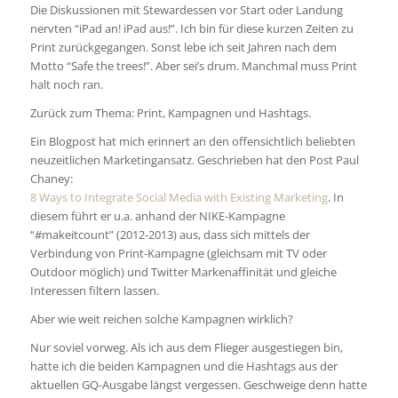
Die Diskussionen mit Stewardessen vor Start oder Landung
nervten “iPad an! iPad aus!”. Ich bin für diese kurzen Zeiten zu
Print zurückgegangen. Sonst lebe ich seit Jahren nach dem
Motto “Safe the trees!”. Aber sei’s drum. Manchmal muss Print
halt noch ran.
Zurück zum Thema: Print, Kampagnen und Hashtags.
Ein Blogpost hat mich erinnert an den offensichtlich beliebten
neuzeitlichen Marketingansatz. Geschrieben hat den Post Paul
Chaney:
8 Ways to Integrate Social Media with Existing Marketing
. In
diesem führt er u.a. anhand der NIKE-Kampagne
“#makeitcount” (2012-2013) aus, dass sich mittels der
Verbindung von Print-Kampagne (gleichsam mit TV oder
Outdoor möglich) und Twitter Markenaffinität und gleiche
Interessen filtern lassen.
Aber wie weit reichen solche Kampagnen wirklich?
Nur soviel vorweg. Als ich aus dem Flieger ausgestiegen bin,
hatte ich die beiden Kampagnen und die Hashtags aus der
aktuellen GQ-Ausgabe längst vergessen. Geschweige denn hatte