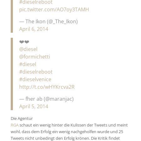
#dieselreboot
pic.twitter.com/AO7oy3TAMH
— The Ikon (@_The_Ikon)
April 6, 2014
❤️❤️
@diesel
@formichetti
#diesel
#dieselreboot
#dieselvenice
http://t.co/wHYKrcva2R
— fher ab (@maranjac)
April 5, 2014
Die Agentur
RGA
schaut ein wenig hinter die Kulissen der Tweets und meint
wohl, dass dem Erfolg ein wenig nachgeholfen wurde und 25
Tweets nicht unbedingt den Erfolg krönen. Die Kritik findet