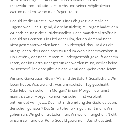
Echtzeitkommunikation des Webs und seiner Möglichkeiten.
Warum denken, wenn man fragen kann?
Geduld ist die Kunst zu warten. Eine Fähigkeit, die mal eine
Tugend war. Eine Tugend, die sehnsüchtig im Ehrgeiz badet, den
Wunsch heute nicht zurückzustellen. Doch manchmal stößt die
Geduld an Grenzen. Ein Lied oder Film, der on-demand noch
nicht gestreamt werden kann. Ein Videospiel, das um die Ecke
nur geliehen, der Laden aber zu und im Web nicht erwerbbar ist.
Ein Getränk, das noch immer im Ladengeschäft gekauft oder ein
Essen, das im Restaurant getrunken werden muss, weil es keine
„Wunscherfüller-App“ gibt, die das Menü der Speisekarte liefert.
Wir sind Generation N(ow). Wir sind die Sofort-Gesellschaft. Wir
leben heute. Was weiß ich, was am nächsten Tag geschieht.
Oder leben wir schon im Morgen? Einem Morgen, der einst
niemals starb. Morgen kennen wir schon – ist verplant,
entfremdet vom jetzt. Doch ist Entfremdung der Geduldsfaden,
der schon gerissen? Das Smartphone klingelt nicht mehr. Wir
gehen ran. Wir gehen trotzdem ran. Wir wollen rangehen. Nicht
einsam sein und der Ruhe Geduld gewähren. Das ist das Ziel.