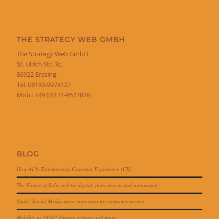
THE STRATEGY WEB GMBH
The Strategy Web GmbH
St. Ulrich Str. 3c,
86922 Eresing,
Tel. 08193-9974127
Mob.: +49 (0)171-9577828
BLOG
How AI Is Transforming Customer Experience (CX)
The Future of Sales will be digital, data-driven and automated
Study: Social Media more important for customer service
Mobility in 2050? Drones, visions and more…