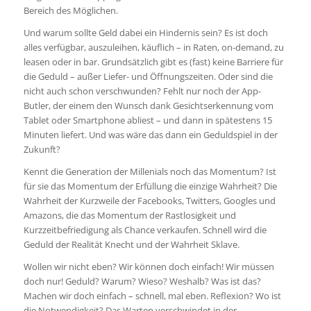
Bereich des Möglichen.
Und warum sollte Geld dabei ein Hindernis sein? Es ist doch
alles verfügbar, auszuleihen, käuflich – in Raten, on-demand, zu
leasen oder in bar. Grundsätzlich gibt es (fast) keine Barriere für
die Geduld – außer Liefer- und Öffnungszeiten. Oder sind die
nicht auch schon verschwunden? Fehlt nur noch der App-
Butler, der einem den Wunsch dank Gesichtserkennung vom
Tablet oder Smartphone abliest – und dann in spätestens 15
Minuten liefert. Und was wäre das dann ein Geduldspiel in der
Zukunft?
Kennt die Generation der Millenials noch das Momentum? Ist
für sie das Momentum der Erfüllung die einzige Wahrheit? Die
Wahrheit der Kurzweile der Facebooks, Twitters, Googles und
Amazons, die das Momentum der Rastlosigkeit und
Kurzzeitbefriedigung als Chance verkaufen. Schnell wird die
Geduld der Realität Knecht und der Wahrheit Sklave.
Wollen wir nicht eben? Wir können doch einfach! Wir müssen
doch nur! Geduld? Warum? Wieso? Weshalb? Was ist das?
Machen wir doch einfach – schnell, mal eben. Reflexion? Wo ist
die Notwendigkeit? Das Warten verschwindet in der