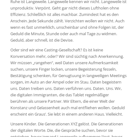
Ruhe ist Langeweile. Langeweile kennen wir nicht. Langeweile ist
unproduktiv. Verpönt. Geht gar nicht dieses Luftholen ohne
Effizienz. Schließlich ist alles machbar. Zumindest hat es den
Anschein. Jede Sekunde zählt. Verzichten wollen wir nicht. Auch
wenn es fast unmerklich, unscheinbar und ohne Folgen ist, der
Geduld die Minute, Stunde oder auch mal Tage zu widmen.
Geduld, aber schnell, ist die Devise.
Oder sind wir eine Casting-Gesellschaft? Es ist keine
Konversation mehr, oder? Wir sind süchtig nach Anerkennung.
Wir müssen „rangehen“, weil Daten unsere Aufmerksamkeit
suchen, unsere Finger locken, unsere Begeisterung fesseln,
Bestätigung schenken, für Genugtuung in langweiligen Meetings
sorgen, im Auto an der Ampel oder im Stau. Daten begeistern
uns. Daten treiben uns. Daten verführen uns. Daten. Uns. Wir,
die digitalen Immigranten, die das Tablet regelmäßiger
berühren als unsere Partner. Wir Eltern, die einer Welt der
Konstanz und Gelassenheit auch mal entfliehen wollen. Geduld
erscheint ein Graus’. Sie lebt in einem anderen Haus. Vielleicht.
Unsere Kinder. Die Generationen XYZ gelöst. Die Generationen
der digitalen Worte. Die, die Gespräche suchen, bevor sie
entstehen, bevor jemand Langeweile aufkommen lässt, bevor