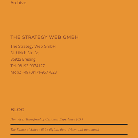
Archive
THE STRATEGY WEB GMBH
The Strategy Web GmbH
St. Ulrich Str. 3c,
86922 Eresing,
Tel. 08193-9974127
Mob.: +49 (0)171-9577828
BLOG
How AI Is Transforming Customer Experience (CX)
The Future of Sales will be digital, data-driven and automated