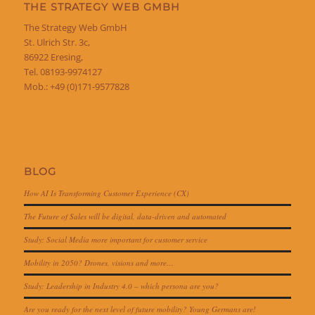
THE STRATEGY WEB GMBH
The Strategy Web GmbH
St. Ulrich Str. 3c,
86922 Eresing,
Tel. 08193-9974127
Mob.: +49 (0)171-9577828
BLOG
How AI Is Transforming Customer Experience (CX)
The Future of Sales will be digital, data-driven and automated
Study: Social Media more important for customer service
Mobility in 2050? Drones, visions and more…
Study: Leadership in Industry 4.0 – which persona are you?
Are you ready for the next level of future mobility? Young Germans are!