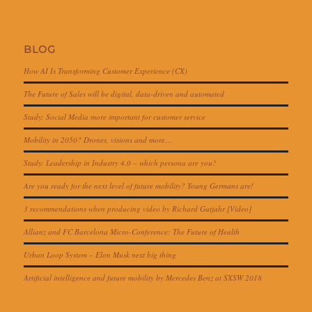
BLOG
How AI Is Transforming Customer Experience (CX)
The Future of Sales will be digital, data-driven and automated
Study: Social Media more important for customer service
Mobility in 2050? Drones, visions and more…
Study: Leadership in Industry 4.0 – which persona are you?
Are you ready for the next level of future mobility? Young Germans are!
3 recommendations when producing video by Richard Gutjahr [Video]
Allianz and FC Barcelona Micro-Conference: The Future of Health
Urban Loop System – Elon Musk next big thing
Artificial intelligence and future mobility by Mercedes Benz at SXSW 2018