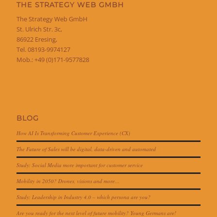
THE STRATEGY WEB GMBH
The Strategy Web GmbH
St. Ulrich Str. 3c,
86922 Eresing,
Tel. 08193-9974127
Mob.: +49 (0)171-9577828
BLOG
How AI Is Transforming Customer Experience (CX)
The Future of Sales will be digital, data-driven and automated
Study: Social Media more important for customer service
Mobility in 2050? Drones, visions and more…
Study: Leadership in Industry 4.0 – which persona are you?
Are you ready for the next level of future mobility? Young Germans are!