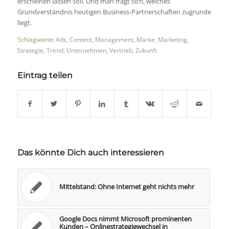
erscheinen lassen soll. Und man frägt sich, welches
Grundverständnis heutigen Business-Partnerschaften zugrunde
liegt.
Schlagworte:
Ads
,
Content
,
Management
,
Marke
,
Marketing
,
Strategie
,
Trend
,
Unternehmen
,
Vertrieb
,
Zukunft
Eintrag teilen
Das könnte Dich auch interessieren
Mittelstand: Ohne Internet geht nichts mehr
Google Docs nimmt Microsoft prominenten
Kunden – Onlinestrategiewechsel in