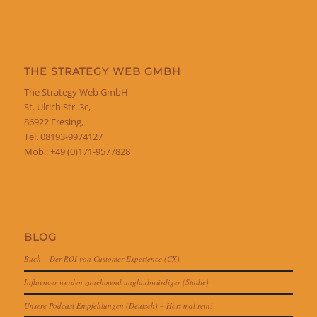
THE STRATEGY WEB GMBH
The Strategy Web GmbH
St. Ulrich Str. 3c,
86922 Eresing,
Tel. 08193-9974127
Mob.: +49 (0)171-9577828
BLOG
Buch – Der ROI von Customer Experience (CX)
Influencer werden zunehmend unglaubwürdiger (Studie)
Unsere Podcast Empfehlungen (Deutsch) – Hört mal rein!