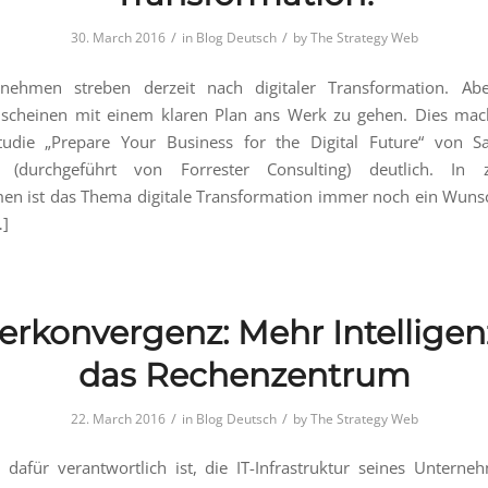
/
/
30. March 2016
in
Blog Deutsch
by
The Strategy Web
rnehmen streben derzeit nach digitaler Transformation. Ab
scheinen mit einem klaren Plan ans Werk zu gehen. Dies mach
Studie „Prepare Your Business for the Digital Future“ von 
 (durchgeführt von Forrester Consulting) deutlich. In z
en ist das Thema digitale Transformation immer noch ein Wuns
]
rkonvergenz: Mehr Intelligen
das Rechenzentrum
/
/
22. March 2016
in
Blog Deutsch
by
The Strategy Web
dafür verantwortlich ist, die IT-Infrastruktur seines Untern