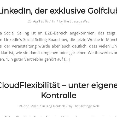
LinkedIn, der exklusive Golfclu
/
/
25. April 2016
in
by
The Strategy Web
 Social Selling ist im B2B-Bereich angekommen, das zeigt
an LinkedIn’s Social Selling Roadshow, die letzte Woche in Münc
ei der Veranstaltung wurde aber auch deutlich, dass vielen U
 klar ist, wie sie damit umgehen oder gar einen Wettbewerbsvor
en. “Ein guter Vertriebler gehört auf […]
loudFlexibilität – unter eigen
Kontrolle
/
/
19. April 2016
in
Blog Deutsch
by
The Strategy Web