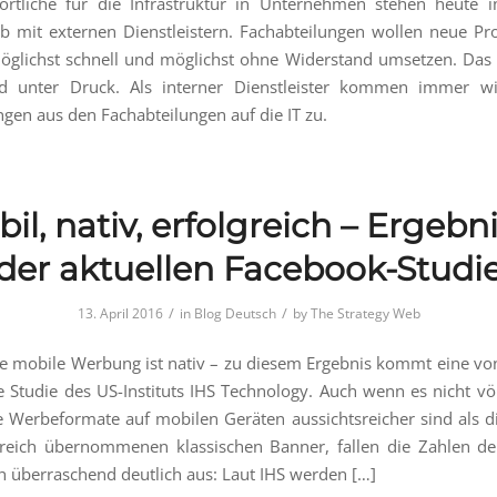
ortliche für die Infrastruktur in Unternehmen stehen heute 
 mit externen Dienstleistern. Fachabteilungen wollen neue P
öglichst schnell und möglichst ohne Widerstand umsetzen. Das s
 unter Druck. Als interner Dienstleister kommen immer w
gen aus den Fachabteilungen auf die IT zu.
il, nativ, erfolgreich – Ergebn
der aktuellen Facebook-Studi
/
/
13. April 2016
in
Blog Deutsch
by
The Strategy Web
he mobile Werbung ist nativ – zu diesem Ergebnis kommt eine v
e Studie des US-Instituts IHS Technology. Auch wenn es nicht völl
e Werbeformate auf mobilen Geräten aussichtsreicher sind als 
reich übernommenen klassischen Banner, fallen die Zahlen de
h überraschend deutlich aus: Laut IHS werden […]