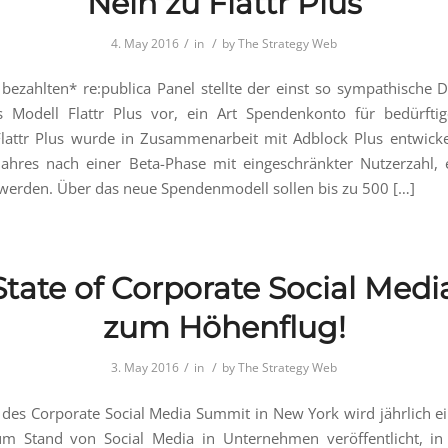
Nein zu Flattr Plus
/
/
4. May 2016
in
by
The Strategy Web
bezahlten* re:publica Panel stellte der einst so sympathische Di
s Modell Flattr Plus vor, ein Art Spendenkonto für bedürftig
Flattr Plus wurde in Zusammenarbeit mit Adblock Plus entwicke
ahres nach einer Beta-Phase mit eingeschränkter Nutzerzahl,
 werden. Über das neue Spendenmodell sollen bis zu 500 […]
State of Corporate Social Media
zum Höhenflug!
/
/
3. May 2016
in
by
The Strategy Web
 des Corporate Social Media Summit in New York wird jährlich ei
um Stand von Social Media in Unternehmen veröffentlicht, in 