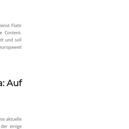
enst Flattr
e Content-
lt und soll
 europaweit
: Auf
ne aktuelle
der einige