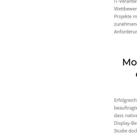
IT-Verantw
Wettbewerb
Projekte m
zunehmend
Anforderun
Mob
Erfolgreic
beauftragt
dass nativ
Display-Be
Studie doc