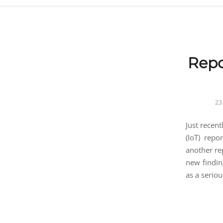
Repo
23
Just recen
(IoT) repo
another re
new findin
as a seriou