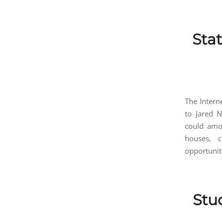
Stat
The Intern
to Jared 
could amou
houses, c
opportunit
Stud