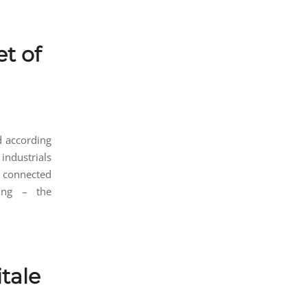
et of
d according
ndustrials
, connected
hing – the
itale