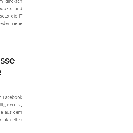
im direkten
rodukte und
etzt die IT
ieder neue
isse
e
on Facebook
ig neu ist,
die aus dem
r aktuellen