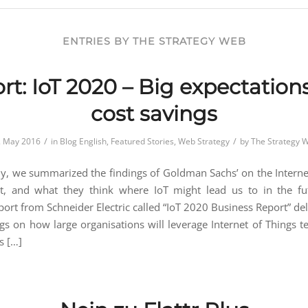
ENTRIES BY THE STRATEGY WEB
rt: IoT 2020 – Big expectation
cost savings
/
/
. May 2016
in
Blog English
,
Featured Stories
,
Web Strategy
by
The Strategy 
tly, we summarized the findings of Goldman Sachs’ on the Interne
rt, and what they think where IoT might lead us to in the f
port from Schneider Electric called “IoT 2020 Business Report” de
gs on how large organisations will leverage Internet of Things t
s […]