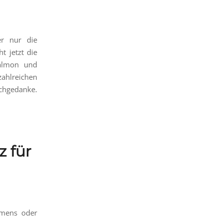
er nur die
t jetzt die
Salmon und
ahlreichen
chgedanke.
z für
ehmens oder