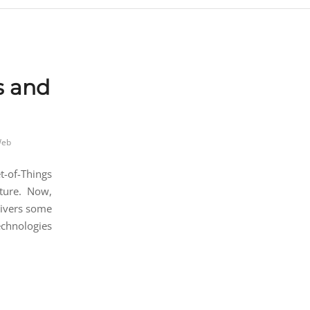
s and
Web
t-of-Things
uture. Now,
livers some
echnologies