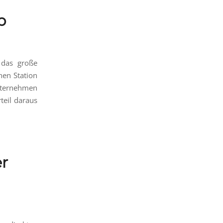
b
 das große
hen Station
nternehmen
teil daraus
er