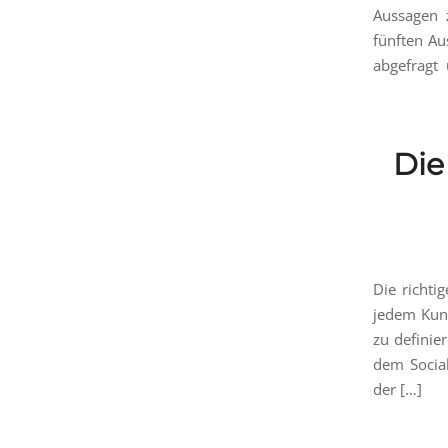
Aussagen 
fünften Au
abgefragt 
Die
Die richti
jedem Kund
zu definie
dem Social
der […]