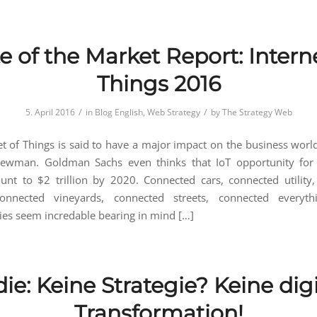
e of the Market Report: Intern
Things 2016
/
/
5. April 2016
in
Blog English
,
Web Strategy
by
The Strategy Web
et of Things is said to have a major impact on the business worl
Newman. Goldman Sachs even thinks that IoT opportunity for i
nt to $2 trillion by 2020. Connected cars, connected utility
onnected vineyards, connected streets, connected everyt
ies seem incredable bearing in mind […]
ie: Keine Strategie? Keine dig
Transformation!