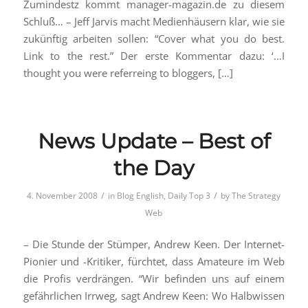
Zumindestz kommt manager-magazin.de zu diesem
Schluß… – Jeff Jarvis macht Medienhäusern klar, wie sie
zukünftig arbeiten sollen: “Cover what you do best.
Link to the rest.” Der erste Kommentar dazu: ‘…I
thought you were referreing to bloggers, […]
News Update – Best of
the Day
/
/
4. November 2008
in
Blog English
,
Daily Top 3
by
The Strategy
Web
– Die Stunde der Stümper, Andrew Keen. Der Internet-
Pionier und -Kritiker, fürchtet, dass Amateure im Web
die Profis verdrängen. “Wir befinden uns auf einem
gefährlichen Irrweg, sagt Andrew Keen: Wo Halbwissen