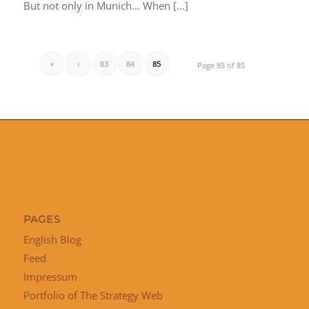
But not only in Munich… When […]
«
‹
83
84
85
Page 85 of 85
PAGES
English Blog
Feed
Impressum
Portfolio of The Strategy Web