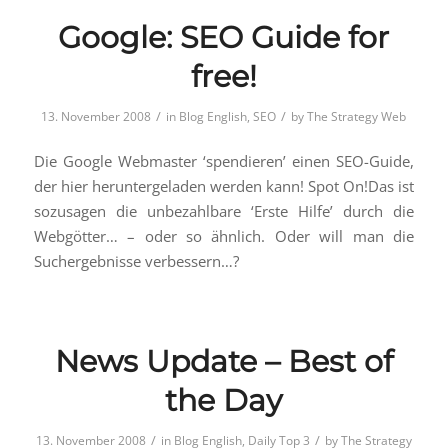
Google: SEO Guide for
free!
/
/
13. November 2008
in
Blog English
,
SEO
by
The Strategy Web
Die Google Webmaster ‘spendieren’ einen SEO-Guide,
der hier heruntergeladen werden kann! Spot On!Das ist
sozusagen die unbezahlbare ‘Erste Hilfe’ durch die
Webgötter… – oder so ähnlich. Oder will man die
Suchergebnisse verbessern…?
News Update – Best of
the Day
/
/
13. November 2008
in
Blog English
,
Daily Top 3
by
The Strategy