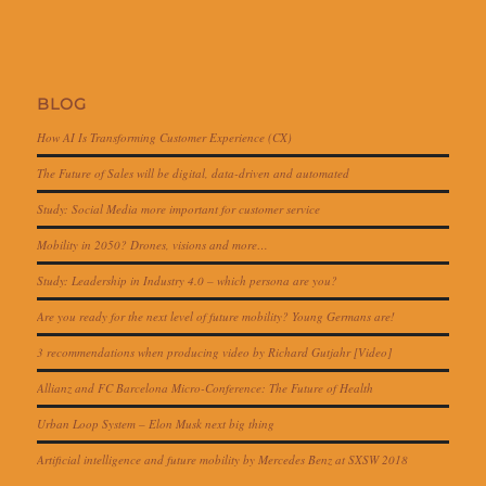
BLOG
How AI Is Transforming Customer Experience (CX)
The Future of Sales will be digital, data-driven and automated
Study: Social Media more important for customer service
Mobility in 2050? Drones, visions and more…
Study: Leadership in Industry 4.0 – which persona are you?
Are you ready for the next level of future mobility? Young Germans are!
3 recommendations when producing video by Richard Gutjahr [Video]
Allianz and FC Barcelona Micro-Conference: The Future of Health
Urban Loop System – Elon Musk next big thing
Artificial intelligence and future mobility by Mercedes Benz at SXSW 2018