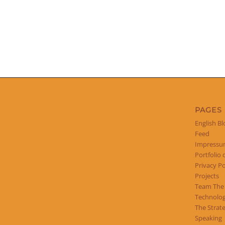
PAGES
English Bl
Feed
Impress
Portfolio 
Privacy Po
Projects
Team The
Technolog
The Strat
Speaking