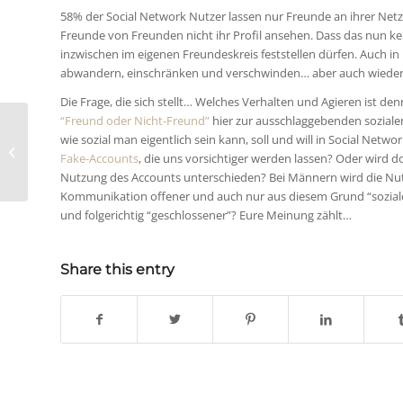
58% der Social Network Nutzer lassen nur Freunde an ihrer Ne
Freunde von Freunden nicht ihr Profil ansehen. Dass das nun ke
inzwischen im eigenen Freundeskreis feststellen dürfen. Auch i
abwandern, einschränken und verschwinden… aber auch wied
Die Frage, die sich stellt… Welches Verhalten und Agieren ist den
“Freund oder Nicht-Freund”
hier zur ausschlaggebenden soziale
wie sozial man eigentlich sein kann, soll und will in Social Netwo
Crowdsourcing der anderen Art – Ein
Fake-Accounts
, die uns vorsichtiger werden lassen? Oder wird d
Platz an der Sonne und FC St. Pau...
Nutzung des Accounts unterschieden? Bei Männern wird die Nut
Kommunikation offener und auch nur aus diesem Grund “sozial
und folgerichtig “geschlossener”? Eure Meinung zählt…
Share this entry