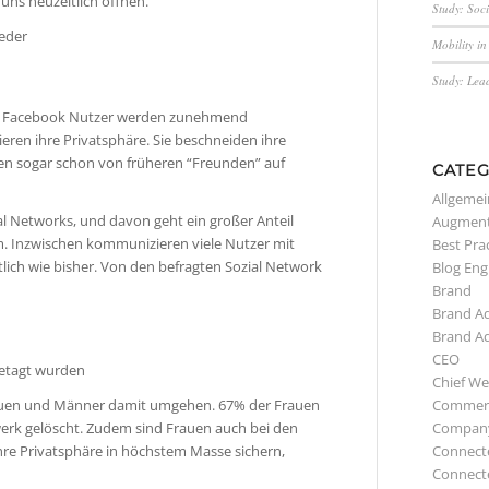
 uns neuzeitlich öffnen.
Study: Soc
ieder
Mobility i
Study: Lea
ab. Facebook Nutzer werden zunehmend
ieren ihre Privatsphäre. Sie beschneiden ihre
hen sogar schon von früheren “Freunden” auf
CATEG
Allgemei
al Networks, und davon geht ein großer Anteil
Augment
 um. Inzwischen kommunizieren viele Nutzer mit
Best Pra
lich wie bisher. Von den befragten Sozial Network
Blog Eng
Brand
Brand A
Brand A
CEO
etagt wurden
Chief We
Commerc
 Frauen und Männer damit umgehen. 67% der Frauen
Compan
rk gelöscht. Zudem sind Frauen auch bei den
Connect
ihre Privatsphäre in höchstem Masse sichern,
Connect