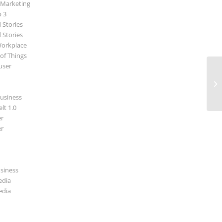
 Marketing
p 3
 Stories
 Stories
Workplace
 of Things
user
Th
usiness
lt 1.0
r
r
usiness
edia
edia