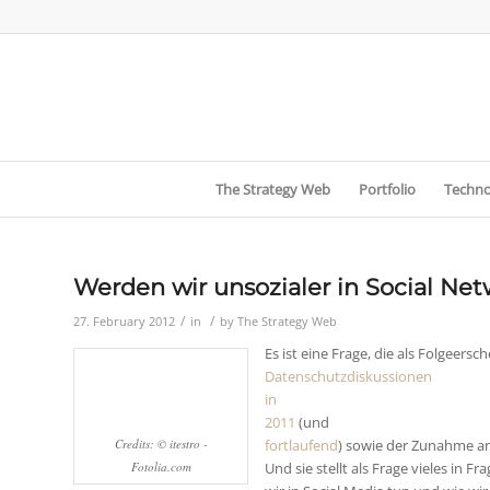
The Strategy Web
Portfolio
Techno
Werden wir unsozialer in Social Ne
/
/
27. February 2012
in
by
The Strategy Web
Es ist eine Frage, die als Folgeersc
Datenschutzdiskussionen
in
2011
(und
Credits: © itestro -
fortlaufend
) sowie der Zunahme a
Fotolia.com
Und sie stellt als Frage vieles in F