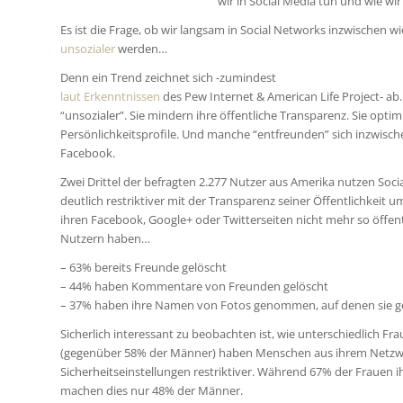
wir in Social Media tun und wie wir
Es ist die Frage, ob wir langsam in Social Networks inzwischen w
unsozialer
werden…
Denn ein Trend zeichnet sich -zumindest
laut Erkenntnissen
des Pew Internet & American Life Project- 
“unsozialer”. Sie mindern ihre öffentliche Transparenz. Sie optim
Persönlichkeitsprofile. Und manche “entfreunden” sich inzwisc
Facebook.
Zwei Drittel der befragten 2.277 Nutzer aus Amerika nutzen Soci
deutlich restriktiver mit der Transparenz seiner Öffentlichkeit
ihren Facebook, Google+ oder Twitterseiten nicht mehr so öffent
Nutzern haben…
– 63% bereits Freunde gelöscht
– 44% haben Kommentare von Freunden gelöscht
– 37% haben ihre Namen von Fotos genommen, auf denen sie g
Sicherlich interessant zu beobachten ist, wie unterschiedlich
(gegenüber 58% der Männer) haben Menschen aus ihrem Netzwe
Sicherheitseinstellungen restriktiver. Während 67% der Frauen 
machen dies nur 48% der Männer.