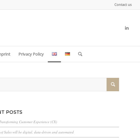
Contact us
mprint
Privacy Policy
T POSTS
Transforming Customer Experience (CX)
of Sales will be digital, data-driven and automated