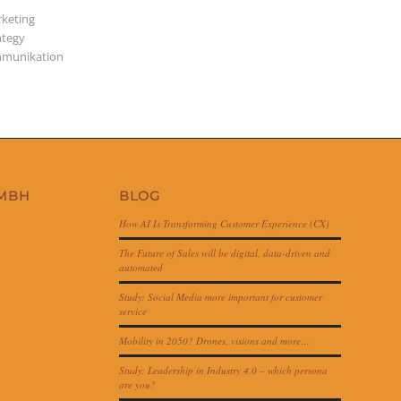
keting
ategy
munikation
GMBH
BLOG
How AI Is Transforming Customer Experience (CX)
The Future of Sales will be digital, data-driven and
automated
Study: Social Media more important for customer
service
Mobility in 2050? Drones, visions and more…
Study: Leadership in Industry 4.0 – which persona
are you?