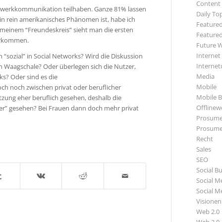
Content
tzwerkkommunikation teilhaben. Ganze 81% lassen
Daily To
in rein amerikanisches Phänomen ist, habe ich
Featured
n meinem “Freundeskreis” sieht man die ersten
Featured
erkommen.
Future 
Internet
n “sozial” in Social Networks? Wird die Diskussion
Internet
n Waagschale? Oder überlegen sich die Nutzer,
Media
rks? Oder sind es die
Mobile
och noch zwischen privat oder beruflicher
Mobile B
zung eher beruflich gesehen, deshalb die
Offlinewe
er” gesehen? Bei Frauen dann doch mehr privat
Prosume
Prosume
Recht
Sales
SEO
Social B
Social M
Social M
Visionen
Web 2.0