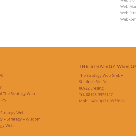
Web 3.0
Web Mar
Web Str
Webkom
THE STRATEGY WEB 
og
The Strategy Web GmbH
St. Ulrich Str. 3c,
um
86922 Eresing,
of The Strategy Web
Tel. 08193-9974127
licy
Mob.: +49 (0)171-9577828
 Strategy Web
y – Strategy – Wisdom
egy Web