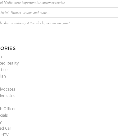
ial Media more important for customer service
n 2050? Drones, visions and more…
dership in Industry 4.0 – which persona are you?
ORIES
n
ed Reality
ctise
lish
dvocates
dvocates
b Officer
ials
y
ed Car
edTV