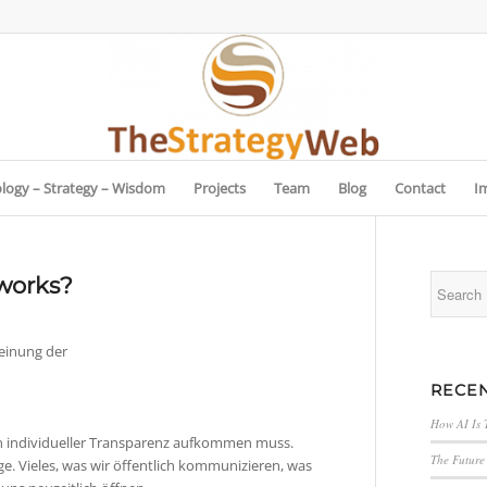
logy – Strategy – Wisdom
Projects
Team
Blog
Contact
I
tworks?
heinung der
RECEN
How AI Is 
n individueller Transparenz aufkommen muss.
The Future 
rage. Vieles, was wir öffentlich kommunizieren, was