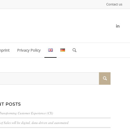
Contact us
mprint
Privacy Policy
T POSTS
Transforming Customer Experience (CX)
of Sales will be digital, data-driven and automated