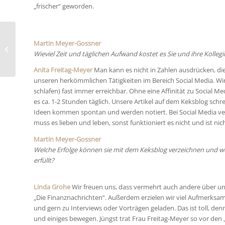
„frischer“ geworden.
Martin Meyer-Gossner
Study shows: Customers are social,
Wieviel Zeit und täglichen Aufwand kostet es Sie und ihre Kolleg
Brands not…!
Anita Freitag-Meyer
Man kann es nicht in Zahlen ausdrücken, die 
unseren herkömmlichen Tätigkeiten im Bereich Social Media. Wi
schlafen) fast immer erreichbar. Ohne eine Affinität zu Social Me
es ca. 1-2 Stunden täglich. Unsere Artikel auf dem Keksblog sc
Ideen kommen spontan und werden notiert. Bei Social Media ver
muss es lieben und leben, sonst funktioniert es nicht und ist nic
Martin Meyer-Gossner
Welche Erfolge können sie mit dem Keksblog verzeichnen und we
erfüllt?
Linda Grohe
Wir freuen uns, dass vermehrt auch andere über uns b
„Die Finanznachrichten“. Außerdem erzielen wir viel Aufmerksamk
und gern zu Interviews oder Vorträgen geladen. Das ist toll, den
und einiges bewegen. Jüngst trat Frau Freitag-Meyer so vor de