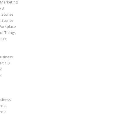
 Marketing
p 3
 Stories
 Stories
Workplace
 of Things
user
usiness
lt 1.0
r
r
usiness
edia
edia