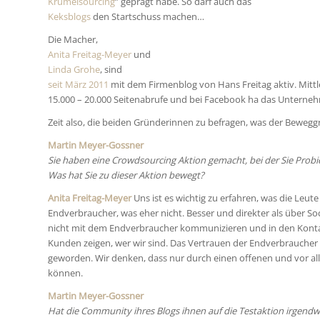
Krümelsourcing
” geprägt habe. So darf auch das
Keksblogs
den Startschuss machen…
Die Macher,
Anita Freitag-Meyer
und
Linda Grohe
, sind
seit März 2011
mit dem Firmenblog von Hans Freitag aktiv. Mittle
15.000 – 20.000 Seitenabrufe und bei Facebook ha das Unterneh
Zeit also, die beiden Gründerinnen zu befragen, was der Beweggr
Martin Meyer-Gossner
Sie haben eine Crowdsourcing Aktion gemacht, bei der Sie Probi
Was hat Sie zu dieser Aktion bewegt?
Anita Freitag-Meyer
Uns ist es wichtig zu erfahren, was die Leu
Endverbraucher, was eher nicht. Besser und direkter als über S
nicht mit dem Endverbraucher kommunizieren und in den Kon
Kunden zeigen, wer wir sind. Das Vertrauen der Endverbraucher i
geworden. Wir denken, dass nur durch einen offenen und vor 
können.
Martin Meyer-Gossner
Hat die Community ihres Blogs ihnen auf die Testaktion irgendw