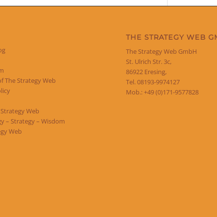
THE STRATEGY WEB 
og
The Strategy Web GmbH
St. Ulrich Str. 3c,
um
86922 Eresing,
of The Strategy Web
Tel. 08193-9974127
licy
Mob.: +49 (0)171-9577828
 Strategy Web
y – Strategy – Wisdom
egy Web