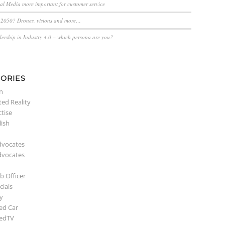
ial Media more important for customer service
n 2050? Drones, visions and more…
dership in Industry 4.0 – which persona are you?
ORIES
n
ed Reality
ctise
lish
dvocates
dvocates
b Officer
ials
y
ed Car
edTV