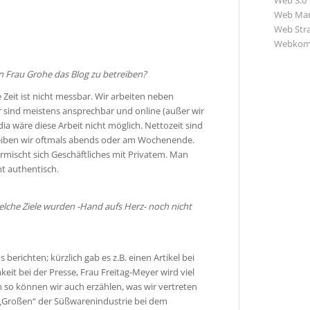
Web 3.0
Web Mar
Web Str
Webkom
in Frau Grohe das Blog zu betreiben?
Zeit ist nicht messbar. Wir arbeiten neben
r sind meistens ansprechbar und online (außer wir
dia wäre diese Arbeit nicht möglich. Nettozeit sind
hreiben wir oftmals abends oder am Wochenende.
mischt sich Geschäftliches mit Privatem. Man
ht authentisch.
lche Ziele wurden -Hand aufs Herz- noch nicht
erichten; kürzlich gab es z.B. einen Artikel bei
eit bei der Presse, Frau Freitag-Meyer wird viel
n so können wir auch erzählen, was wir vertreten
n „Großen“ der Süßwarenindustrie bei dem