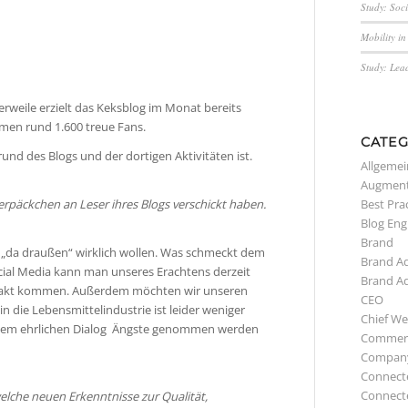
Study: Soc
Mobility i
Study: Lea
rweile erzielt das Keksblog im Monat bereits
men rund 1.600 treue Fans.
CATEG
und des Blogs und der dortigen Aktivitäten ist.
Allgemei
Augment
Best Pra
erpäckchen an Leser ihres Blogs verschickt haben.
Blog Eng
Brand
te „da draußen“ wirklich wollen. Was schmeckt dem
Brand A
ocial Media kann man unseres Erachtens derzeit
Brand A
takt kommen. Außerdem möchten wir unseren
CEO
n die Lebensmittelindustrie ist leider weniger
Chief We
allem ehrlichen Dialog Ängste genommen werden
Commerc
Compan
Connect
Connect
elche neuen Erkenntnisse zur Qualität,