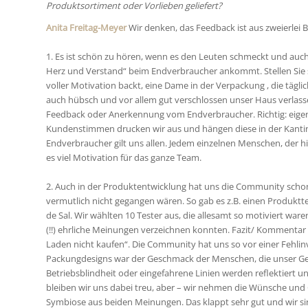
Produktsortiment oder Vorlieben geliefert?
Anita Freitag-Meyer
Wir denken, das Feedback ist aus zweierlei B
1. Es ist schön zu hören, wenn es den Leuten schmeckt und auch
Herz und Verstand“ beim Endverbraucher ankommt. Stellen Sie si
voller Motivation backt, eine Dame in der Verpackung , die täglic
auch hübsch und vor allem gut verschlossen unser Haus verlas
Feedback oder Anerkennung vom Endverbraucher. Richtig: eigentl
Kundenstimmen drucken wir aus und hängen diese in der Kantine 
Endverbraucher gilt uns allen. Jedem einzelnen Menschen, der hin
es viel Motivation für das ganze Team.
2. Auch in der Produktentwicklung hat uns die Community schon 
vermutlich nicht gegangen wären. So gab es z.B. einen Produktt
de Sal. Wir wählten 10 Tester aus, die allesamt so motiviert war
(!!) ehrliche Meinungen verzeichnen konnten. Fazit/ Kommentar 
Laden nicht kaufen“. Die Community hat uns so vor einer Fehlin
Packungdesigns war der Geschmack der Menschen, die unser Gebä
Betriebsblindheit oder eingefahrene Linien werden reflektiert 
bleiben wir uns dabei treu, aber – wir nehmen die Wünsche und
Symbiose aus beiden Meinungen. Das klappt sehr gut und wir sin