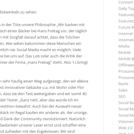
Content
Daily To
lickwinkeln zu sehen:
Featured
Featured
 in der Tüte unsere Philosophie „Wir backen mit
Future 
ch einen Bäcker bei Hans Freitag vor, der täglich
Internet
h mit Sorgfalt darauf achtet, dass die Tütchen
Internet
sen. Wie selten bekommen diese Menschen ein
Media
ich nie. Social Media macht es möglich. Viele
Mobile
bei uns auf. Das Lob oder auch die Kritik der
Mobile B
ter der Firma „Hans Freitag“ steht. Also 1.) bringt
Offlinewe
Prosume
Prosume
sehr häufig einen Weg aufgezeigt, den wir alleine
Recht
est innovativer Gebäcke u.a. mit Mohn oder Flor
Sales
en, dass sie den Test weitergaben und wir somit 40
SEO
der Tester „Ganz nett, aber das würde ich im
Social B
vestition bewahrt. Auch bei der Auswahl neuer
Social M
ck im Regal kaufen ein anderer als der unsrige.
Social M
und Dank der Community revolutioniert. Natürlich
Visionen
 Gedanken unserer Leser ernst und schaffen eine
Web 2.0
d zufrieden mit den Ergebnissen. Wir sind