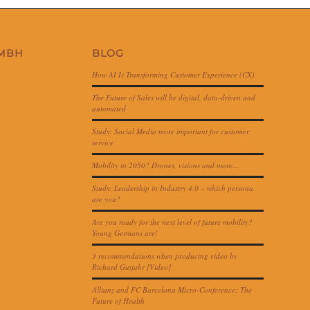
GMBH
BLOG
How AI Is Transforming Customer Experience (CX)
The Future of Sales will be digital, data-driven and
automated
Study: Social Media more important for customer
service
Mobility in 2050? Drones, visions and more…
Study: Leadership in Industry 4.0 – which persona
are you?
Are you ready for the next level of future mobility?
Young Germans are!
3 recommendations when producing video by
Richard Gutjahr [Video]
Allianz and FC Barcelona Micro-Conference: The
Future of Health