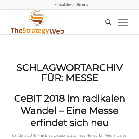
Kontaktieren Sie uns
SCHLAGWORTARCHIV
FÜR:
MESSE
CeBIT 2018 im radikalen
Wandel – Eine Messe
erfindet sich neu
/
15. März 2018
in
Blog Deutsch
,
Business Networks
,
Media
,
Sales
,