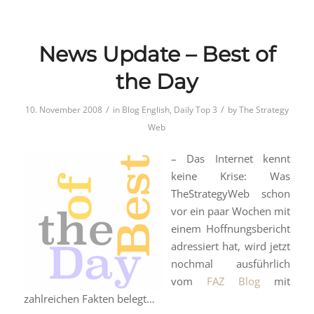
News Update – Best of
the Day
/
/
10. November 2008
in
Blog English
,
Daily Top 3
by
The Strategy
Web
– Das Internet kennt
keine Krise: Was
TheStrategyWeb schon
vor ein paar Wochen mit
einem Hoffnungsbericht
adressiert hat, wird jetzt
nochmal ausführlich
vom
FAZ Blog
mit
zahlreichen Fakten belegt…