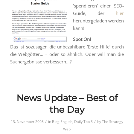
‘spendieren’ einen SEO-
Guide, der
hier
heruntergeladen werden
kann!
Spot On!
Das ist sozusagen die unbezahlbare ‘Erste Hilfe’ durch
die Webgötter… – oder so ähnlich. Oder will man die
Suchergebnisse verbessern…?
News Update – Best of
the Day
/
/
13. November 2008
in
Blog English
,
Daily Top 3
by
The Strategy
Web