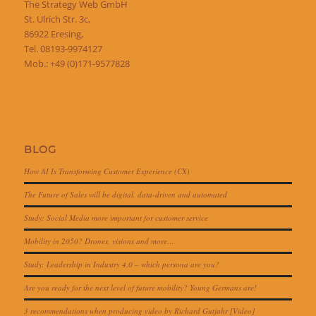
The Strategy Web GmbH
St. Ulrich Str. 3c,
86922 Eresing,
Tel. 08193-9974127
Mob.: +49 (0)171-9577828
BLOG
How AI Is Transforming Customer Experience (CX)
The Future of Sales will be digital, data-driven and automated
Study: Social Media more important for customer service
Mobility in 2050? Drones, visions and more…
Study: Leadership in Industry 4.0 – which persona are you?
Are you ready for the next level of future mobility? Young Germans are!
3 recommendations when producing video by Richard Gutjahr [Video]