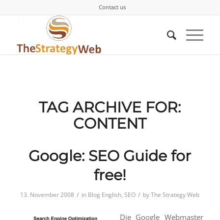
Contact us
TAG ARCHIVE FOR:
CONTENT
Google: SEO Guide for
free!
/
/
13. November 2008
in
Blog English
,
SEO
by
The Strategy Web
Die Google Webmaster