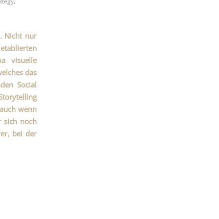
ategy
,
. Nicht nur
etablierten
 visuelle
welches das
nden Social
orytelling
r auch wenn
r sich noch
er, bei der