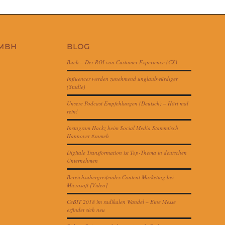
GMBH
BLOG
Buch – Der ROI von Customer Experience (CX)
Influencer werden zunehmend unglaubwürdiger
(Studie)
Unsere Podcast Empfehlungen (Deutsch) – Hört mal
rein!
Instagram Hackz beim Social Media Stammtisch
Hannover #someh
Digitale Transformation ist Top-Thema in deutschen
Unternehmen
Bereichsübergreifendes Content Marketing bei
Microsoft [Video]
CeBIT 2018 im radikalen Wandel – Eine Messe
erfindet sich neu