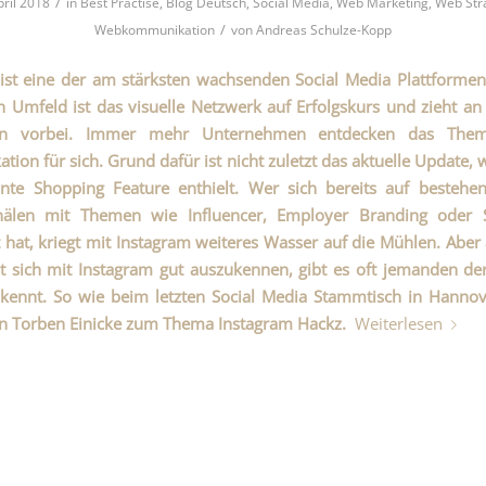
/
pril 2018
in
Best Practise
,
Blog Deutsch
,
Social Media
,
Web Marketing
,
Web Str
/
Webkommunikation
von
Andreas Schulze-Kopp
ist eine der
am stärksten wachsenden
Social Media Plattformen
n Umfeld ist
das visuelle Netzwerk auf Erfolgskurs
und zieht an 
men vorbei. Immer mehr Unternehmen entdecken das Thema
ion für sich. Grund dafür ist nicht zuletzt das aktuelle Update, 
hnte
Shopping Feature
enthielt. Wer sich bereits auf bestehe
älen mit Themen wie Influencer, Employer Branding oder St
t hat, kriegt mit Instagram weiteres Wasser auf die Mühlen. Abe
 sich mit Instagram gut auszukennen, gibt es oft jemanden de
kennt. So wie beim letzten Social Media Stammtisch in Hannov
on Torben Einicke zum Thema Instagram Hackz.
Weiterlesen