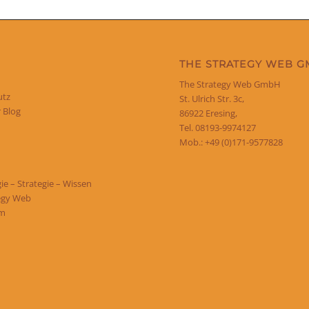
THE STRATEGY WEB 
The Strategy Web GmbH
utz
St. Ulrich Str. 3c,
 Blog
86922 Eresing,
Tel. 08193-9974127
Mob.: +49 (0)171-9577828
e – Strategie – Wissen
egy Web
um