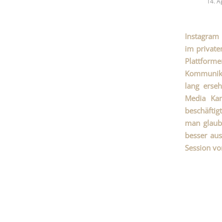
14. A
Instagram 
im private
Plattfor
Kommunikat
lang erse
Media Kan
beschäftig
man glaubt
besser aus
Session v